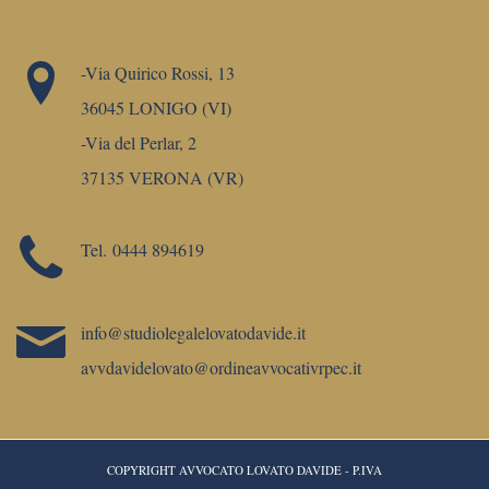
-Via Quirico Rossi, 13
36045 LONIGO (VI)
-Via del Perlar, 2
37135 VERONA (VR)
Tel.
0444 894619
info@studiolegalelovatodavide.it
avvdavidelovato@ordineavvocativrpec.it
COPYRIGHT AVVOCATO LOVATO DAVIDE - P.IVA