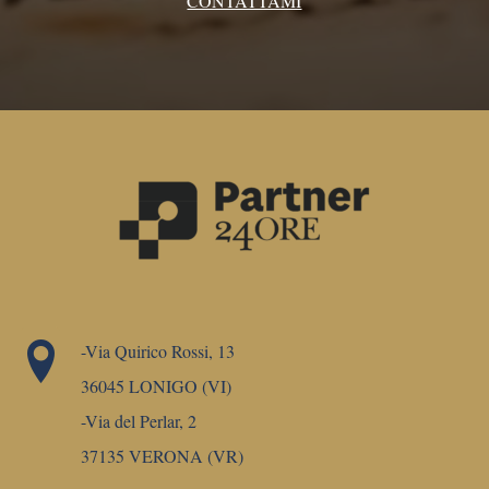
CONTATTAMI
-Via Quirico Rossi, 13
36045 LONIGO (VI)
-Via del Perlar, 2
37135 VERONA (VR)